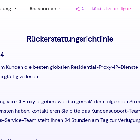
ösung
Ressourcen
Daten künstlicher Intelligenz
-60%
Rückerstattungsrichtlinie
Erste Schritte
TikTok
Dynamische Residential-IP
Dynamischer Wohn-Proxy (Standard)
Ab
24
$
0.72
/GB
Echte Residential-IP, unterstützt
Datenerfassung, Marktforschung, groß
Blog
Facebook
automatische Rotation.
angelegtes Web-Crawling und andere
m Kunden die besten globalen Residential-Proxy-IP-Dienste an
Geschäfte.
Videoanleitung
Twitter-X
gfältig zu lesen.
Dynamischer Wohn-Proxy (Enterprise)
Ab
Instagram
$
0.58
/GB
Große Pakete, Unterstützung der CDK-
Verteilung und günstigere Preise.
utzung von CliProxy ergeben, werden gemäß dem folgenden Stre
iensten haben, kontaktieren Sie bitte das Kundensupport-Team
es-Service-Team steht Ihnen 24 Stunden am Tag zur Verfügun