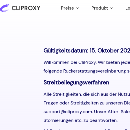
Preise
Produkt
L
-58%
Preisüberwachung
ISO World Code
Kurzzeit-Residential-IP (Standard)
Langfristige statische IP
Ab
Gültigkeitsdatum: 15. Oktober 20
$
3.00
/IP
Unbegrenzter Datenverkehr, 99,9 %
Anwendbar auf Geschäftsszenarien wie
Markenschutz
Partner
Verfügbarkeit.
Social Media und E-Commerce.
Willkommen bei CliProxy. Wir bieten jede
Marktforschung
Alliance-Programm
10 % Provision
folgende Rückerstattungsvereinbarung sor
Kurzzeit-Residential-IP (Enterprise)
Kurzfristige private IP
Ab
$
0.04
/IP
Hohe Kosteneffizienz, unterstützt CDK-
Unterstützt sowohl den
Reisepreisvergleich
Streitbeilegungsverfahren
Einlösung.
Benutzernamen-/Passwort-Modus als
auch den API-Modus.
SERP & SEO
Alle Streitigkeiten, die sich aus der N
Fragen oder Streitigkeiten zu unseren D
support@cliproxy.com
. Unser After-Sal
Stornierungen etc. zu beantworten.