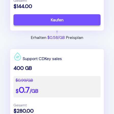
Gesamt
$144.00
Kaufen
Erhalten
$0.58/GB
Preisplan
Support CDKey sales
400 GB
$0.99/GB
0.7
$
/GB
Gesamt
$280.00