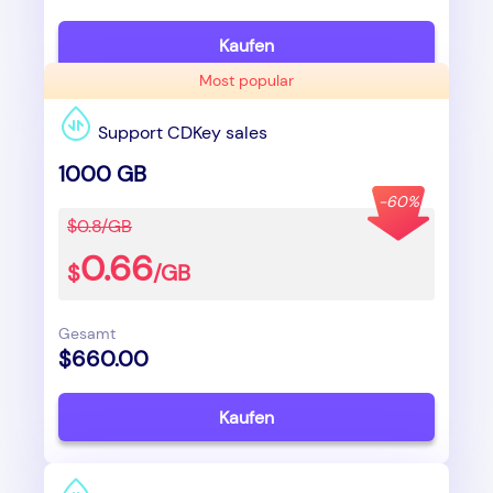
Kaufen
Most popular
Support CDKey sales
1000 GB
-60%
$0.8/GB
0.66
$
/GB
Gesamt
$660.00
Kaufen