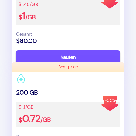
$1.45/GB
1
$
/GB
Gesamt
$80.00
Kaufen
Best price
200 GB
-50%
$1.1/GB
0.72
$
/GB