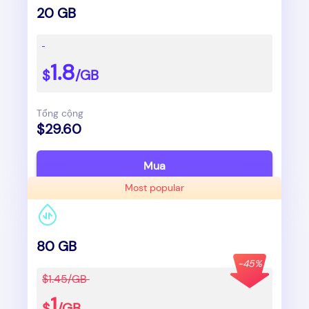
20 GB
1.8
$
/GB
Tổng cộng
$29.60
Mua
Most popular
80 GB
-45%
$1.45/GB
1
$
/GB