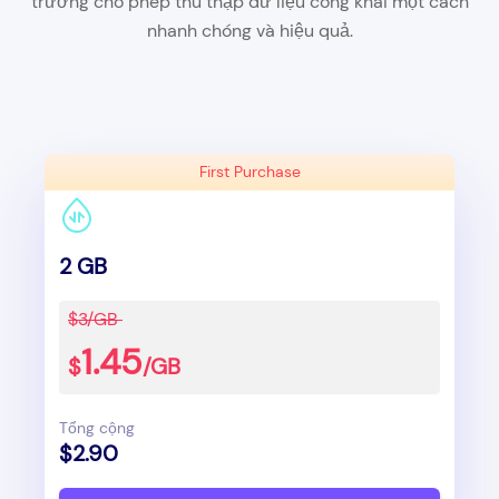
trường cho phép thu thập dữ liệu công khai một cách
nhanh chóng và hiệu quả.
First Purchase
2 GB
$3/GB
1.45
$
/GB
Tổng cộng
$2.90