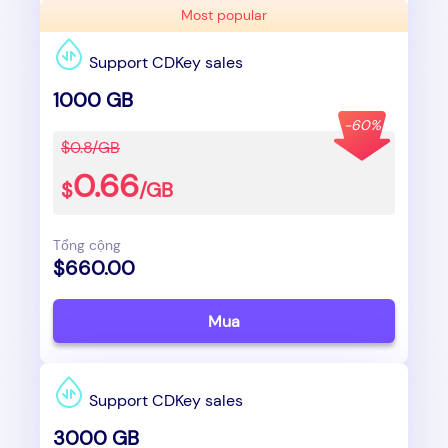
Most popular
Support CDKey sales
1000 GB
-60%
$0.8/GB
0.66
$
/GB
Tổng cộng
$660.00
Mua
Support CDKey sales
3000 GB