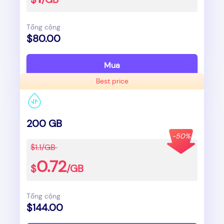
Tổng cộng
$80.00
Mua
Best price
200 GB
-50%
$1.1/GB
0.72
$
/GB
Tổng cộng
$144.00