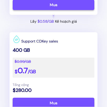
Mua
Lấy
$0.58/GB
Kế hoạch giá
Support CDKey sales
400 GB
$0.99/GB
0.7
$
/GB
Tổng cộng
$280.00
Mua