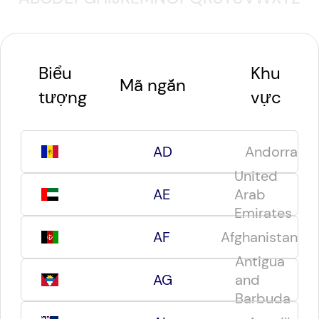
Biểu
Khu
Mã ngắn
tượng
vực
AD
Andorra
United
AE
Arab
Emirates
AF
Afghanistan
Antigua
AG
and
Barbuda