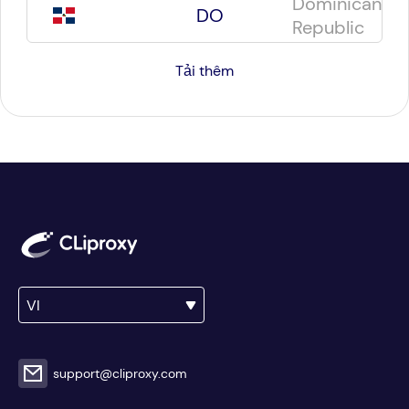
Dominican
DO
Republic
Tải thêm
VI
support@cliproxy.com