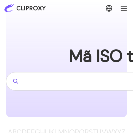
Mã ISO t
A
B
C
D
E
F
G
H
I
J
K
L
M
N
O
P
Q
R
S
T
U
V
W
X
Y
Z