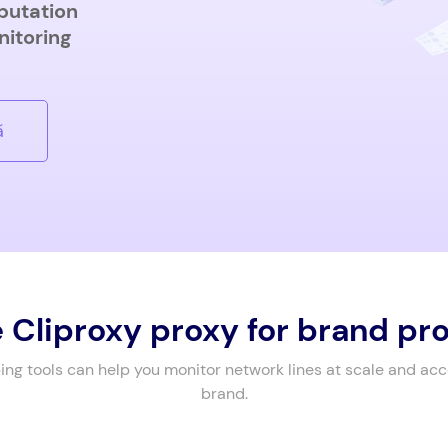
putation
nitoring
á
Cliproxy proxy for brand pr
ing tools can help you monitor network lines at scale and ac
brand.