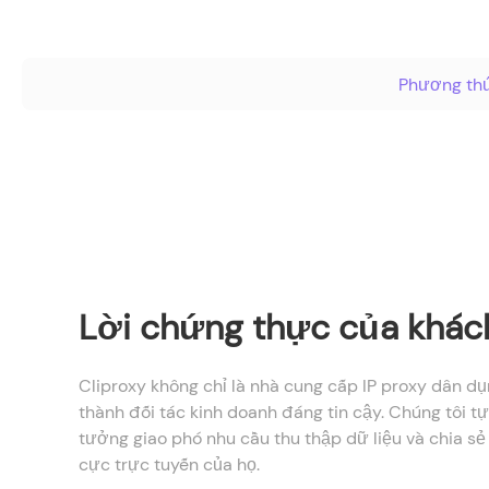
Phương th
Cliproxy is fast, has stable IP quality
high success rates, with connection f
Lời chứng thực của khác
and
extremely rare. It's very convenient fo
operations and worth using long-term
Cliproxy không chỉ là nhà cung cấp IP proxy dân dụ
thành đối tác kinh doanh đáng tin cậy. Chúng tôi tự
John Doe
tưởng giao phó nhu cầu thu thập dữ liệu và chia sẻ
Freelancer
cực trực tuyến của họ.