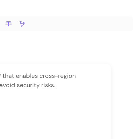
SP that enables cross-region
Clipro
void security risks.
accoun
smooth
avoid 
Giova
Proje