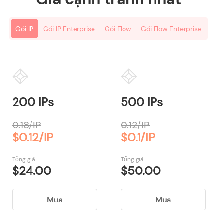
Gói IP
Gói IP Enterprise
Gói Flow
Gói Flow Enterprise
200 IPs
500 IPs
0.18/IP
0.12/IP
$0.12/IP
$0.1/IP
Tổng giá
Tổng giá
$24.00
$50.00
Mua
Mua