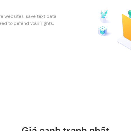
ve websites, save text data
eed to defend your rights.
Giá cạnh tranh nhất