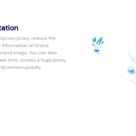
tation
liproxy proxy, reduce the
t information on brand
 brand image. You can also
real time, access a huge proxy
nd uninterruptedly.