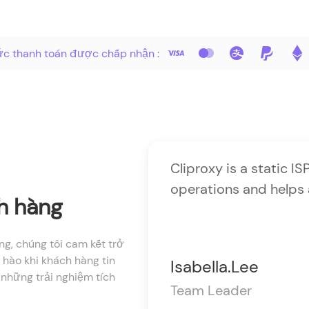
ức thanh toán được chấp nhận :
, and consistently
Cliproxy is a static I
ailures being
operations and helps a
h hàng
r daily business
.
ng, chúng tôi cam kết trở
 hào khi khách hàng tin
Isabella.Lee
 những trải nghiệm tích
Team Leader