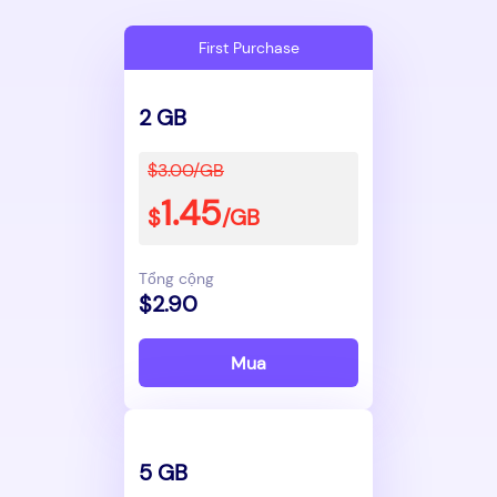
First Purchase
2 GB
$3.00/GB
1.45
$
/GB
Tổng cộng
$2.90
Mua
5 GB