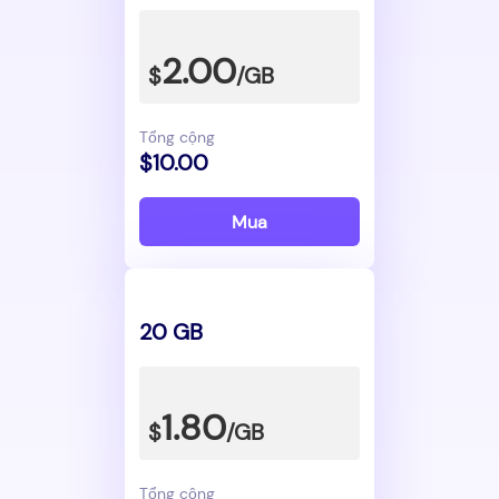
2.00
$
/GB
Tổng cộng
$10.00
Mua
20 GB
1.80
$
/GB
Tổng cộng