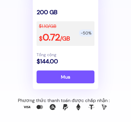
200 GB
$1.10/GB
-50%
0.72
$
/GB
Tổng cộng
$144.00
Mua
Phương thức thanh toán được chấp nhận :