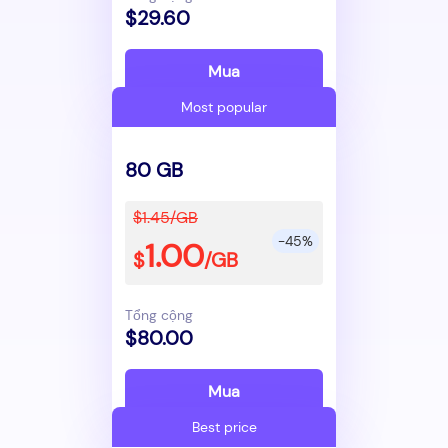
$29.60
Mua
Most popular
80 GB
$1.45/GB
-45%
1.00
$
/GB
Tổng cộng
$80.00
Mua
Best price