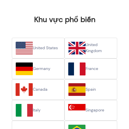
Khu vực phổ biến
United
United States
Kingdom
Germany
France
Canada
Spain
Italy
Singapore