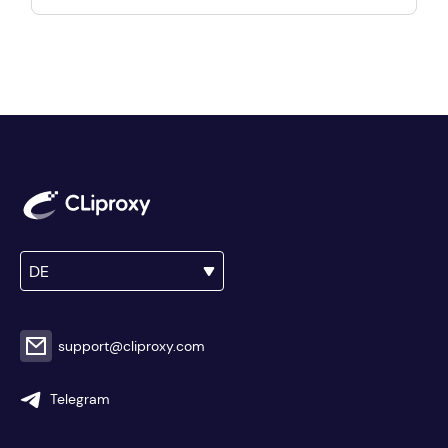
maßgeschneiderte Services bieten und rund
um die Uhr globalen Support bieten.
DE
support@cliproxy.com
Telegram