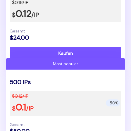
$0.18/IP
0.12
$
/IP
Gesamt
$24.00
Kaufen
Most popular
500 IPs
$0.12/IP
-50%
0.1
$
/IP
Gesamt