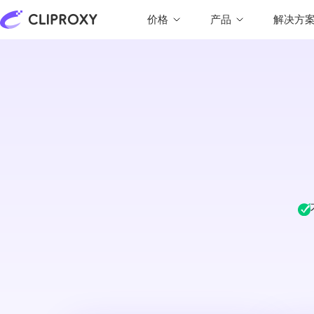
价格
产品
解决方
-58%
价格监控
ISO世界代码
短效住宅IP（标准）
长效静态IP
低至
$
3.00
/IP
不限制流量，99%可用率。
适合社媒、电商等需要长期使用相同IP的业务
品牌保护
合作伙伴
场景。
短效住宅IP（企业）
市场调研
联盟计划
10% 佣金
短效住宅IP
低至
高性价比，支持兑换CDK。
$
0.04
/IP
支持账密模式和API模式
旅行比价
SERP&SEO