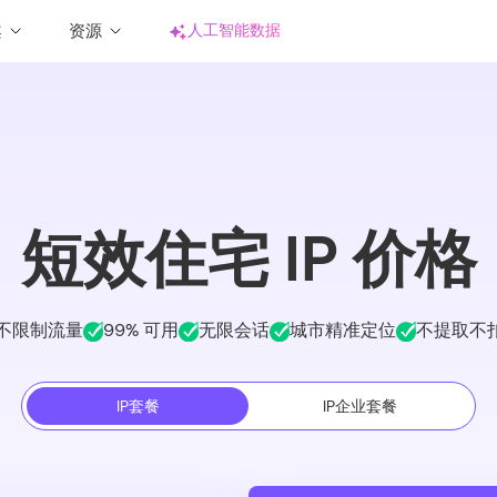
案
资源
人工智能数据
-60%
入门指南
TikTok
动态住宅IP
动态住宅代理（标准）
低至
$
0.72
/GB
真实住宅IP，支持自动轮转。
自动轮换IP，适合市场调研、大规模数据采集
博客
Facebook
等业务场景。
短效住宅 IP 价格
视频指南
Twitter-X
动态住宅代理（企业）
低至
$
0.58
/GB
企业代理商定制，支持分发CDK，价格更优
Instagram
不限制流量
惠。
99% 可用
无限会话
城市精准定位
不提取不
IP套餐
IP企业套餐