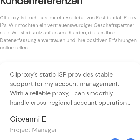
Kundenreferenzen
Cliproxy ist mehr als nur ein Anbieter von Residential-Proxy-
IPs. Wir möchten ein vertrauenswürdiger Geschäftspartner
sein. Wir sind stolz auf unsere Kunden, die uns ihre
Datenerfassung anvertrauen und ihre positiven Erfahrungen
online teilen.
Cliproxy's static ISP provides stable
support for my account management.
With a reliable proxy, I can smoothly
handle cross-regional account operations
and avoid the security issues caused by
Giovanni E.
changing IPs.
Project Manager