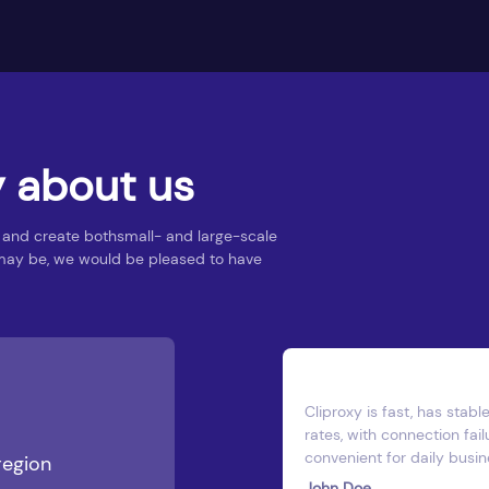
 about us
 and create bothsmall- and large-scale
ct may be, we would be pleased to have
ional Manager
arious needs.
Cliproxy is fast, has stabl
very good.
rates, with connection fail
convenient for daily busi
region
John Doe