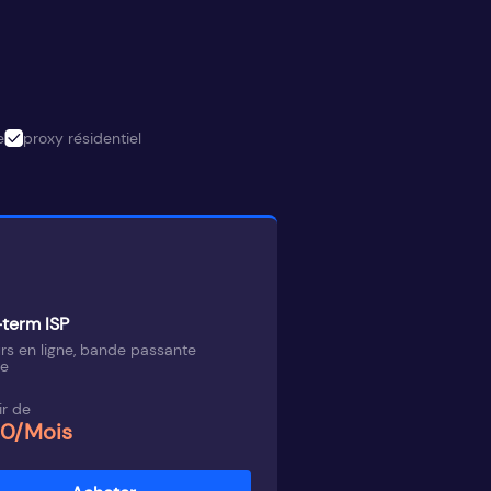
e
proxy résidentiel
term ISP
rs en ligne, bande passante
ée
ir de
00/Mois