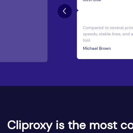
oject Manager
count
Compared to several proxy
dle cross-
speeds, stable lines, and 
ues caused by
tool.
Michael Brown
Cliproxy is the most co