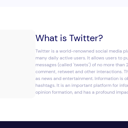
What is Twitter?
Twitter is a world-renowned social media pl
many daily active users. It allows users to p
messages (called 'tweets') of no more than 2
comment, retweet and other interactions. Th
as news and entertainment. Information is o
hashtags. It is an important platform for in
opinion formation, and has a profound impact