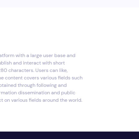
atform with a large user base and
ublish and interact with short
80 characters. Users can like,
e content covers various fields such
btained through following and
formation dissemination and public
 on various fields around the world.