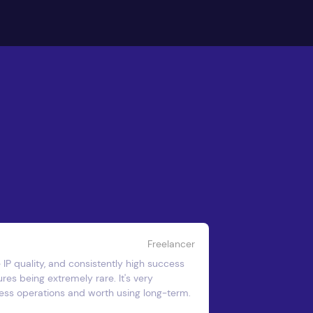
Freelancer
e IP quality, and consistently high success
ures being extremely rare. It's very
ness operations and worth using long-term.