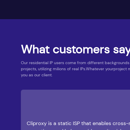
What customers say
Our residential IP users come from different backgrounds
projects, utilizing milions of real lPs.Whatever yourproje
you as our client.
Reg
CliProxy's proxy IP pool is very rich and can meet my v
In addition, Their privacy protection measures are also 
Cliproxy is a static ISP that enables cross-
Emma Smith