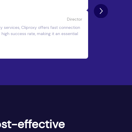
Director
 services, Cliproxy offers fast connection
a high success rate, making it an essential
st-effective