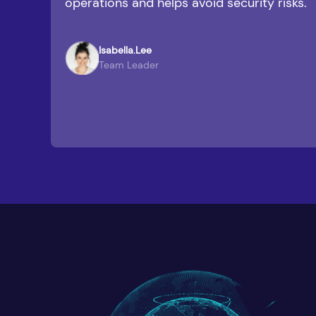
operations and helps avoid security risks.
Pr
Isabella.Lee
Team Leader
Cliproxy's static ISP provides stable support for my ac
management. With a reliable proxy, I can smoothly han
regional account operations and avoid the security iss
changing IPs.
Giovanni E.