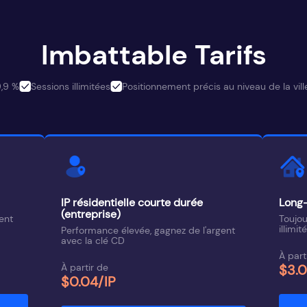
Imbattable Tarifs
9,9 %
Sessions illimitées
Positionnement précis au niveau de la vill
IP résidentielle courte durée
Long-
(entreprise)
ent
Toujou
illimit
Performance élevée, gagnez de l'argent
avec la clé CD
À part
À partir de
$3.
$0.04/IP