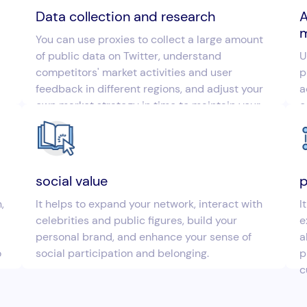
Data collection and research
A
You can use proxies to collect a large amount
of public data on Twitter, understand
U
competitors' market activities and user
p
feedback in different regions, and adjust your
a
own market strategy in time to maintain your
c
competitive advantage.
c
social value
p
,
It helps to expand your network, interact with
I
celebrities and public figures, build your
e
personal brand, and enhance your sense of
a
o
social participation and belonging.
p
c