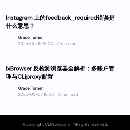
Instagram 上的feedback_required错误是
什么意思？
Grace Turner
2025-05-10 16:00 · 7 min read
ixBrowser 反检测浏览器全解析：多账户管
理与CLiproxy配置
Grace Turner
2025-08-07 16:00 · 8 min read
©Copyright CLIProxy.com | All rights reserved.