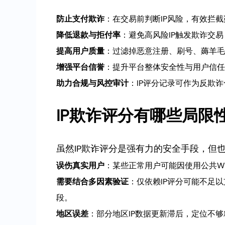
防止支付欺诈
：在交易前判断IP风险，有效拦
降低退款与拒付率
：避免高风险IP触发欺诈交
提高用户质量
：过滤掉恶意注册、刷号、薅羊毛
增强平台信誉
：提升平台整体安全性与用户信任
助力合规与风控审计
：IP评分记录可作为反欺
IP欺诈评分有哪些局限
虽然IP欺诈评分是强有力的安全手段，但
误伤真实用户
：某些正常用户可能因使用公共Wi
需要结合多因素验证
：仅依赖IP评分可能不足
段。
地区误差
：部分地区IP数据更新滞后，定位不够